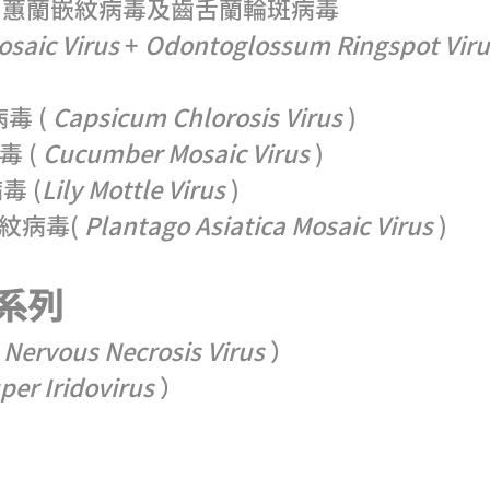
SV 蕙蘭嵌紋病毒及齒舌蘭輪斑病毒
saic Virus
+
Odontoglossum Ringspot Viru
毒 (
Capsicum Chlorosis Virus
)
 (
Cucumber Mosaic Virus
)
毒 (
Lily Mottle Virus
)
紋病毒(
Plantago Asiatica Mosaic Virus
)
列​​
（
Nervous Necrosis Virus
）
per Iridovirus
）