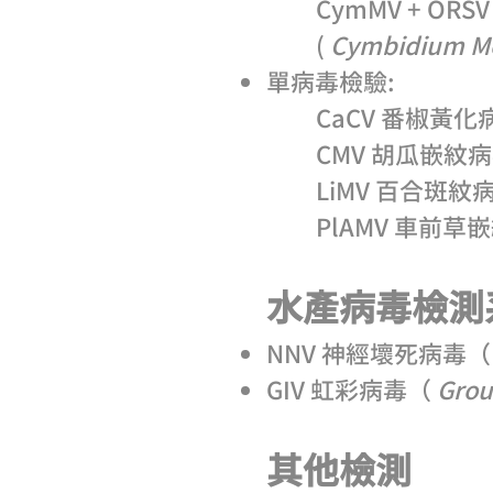
CymMV + OR
(
Cymbidium Mo
單病毒檢驗:
CaCV 番椒黃化病
CMV 胡瓜嵌紋病毒
LiMV 百合斑紋病
PlAMV 車前草嵌
水產病毒檢測系
NNV 神經壞死病毒
GIV 虹彩病毒（
Grou
​​
其他檢測​​​​​