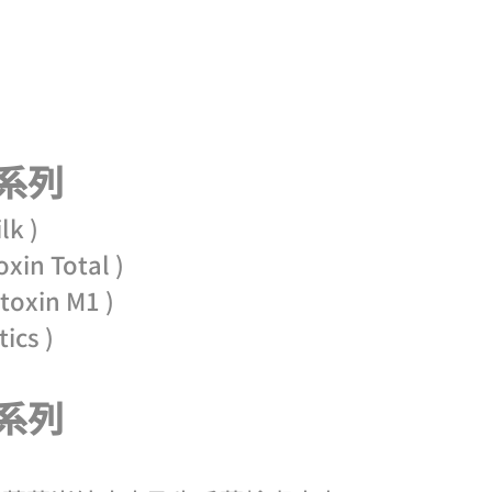
​​​
k )
in Total )
oxin M1 )
ics )
​​​