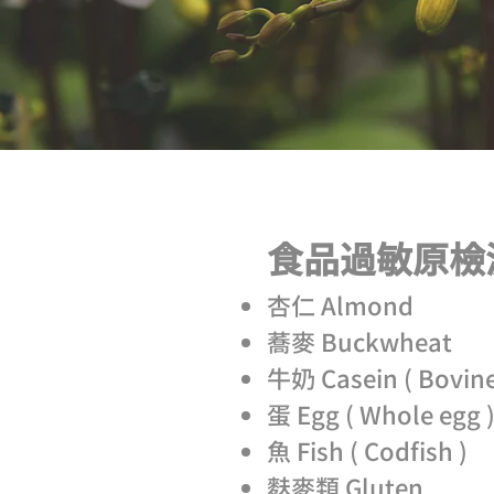
食品過敏原檢測
杏仁 Almond
蕎麥 Buckwheat
牛奶 Casein ( Bovine
蛋 Egg ( Whole egg 
魚 Fish ( Codfish )
麩麥類 Gluten