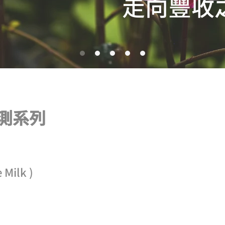
​走向豐收
系列​​
 Milk )
)