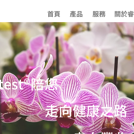
首頁
產品
服務
關於睿
itest®陪您
走向健康之路